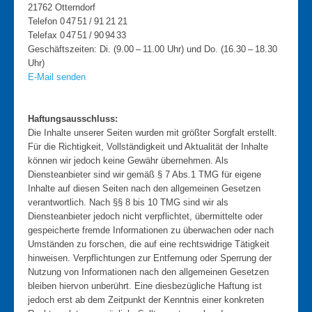
Weitere Hinweise
21762 Otterndorf
Telefon 0 47 51 / 91 21 21
Anreise
Telefax 0 47 51 / 90 94 33
Unterkunft
Geschäftszeiten: Di. (9.00 – 11.00 Uhr) und Do. (16.30 – 18.30
Uhr)
Strecke Sprintdistanz
E-Mail senden
Strecke Olympische Distanz
Zeitplan
Haftungsausschluss:
Die Inhalte unserer Seiten wurden mit größter Sorgfalt erstellt.
Video Radstrecke
Für die Richtigkeit, Vollständigkeit und Aktualität der Inhalte
Ergebnisse
können wir jedoch keine Gewähr übernehmen. Als
Diensteanbieter sind wir gemäß § 7 Abs.1 TMG für eigene
Ergebnisliste 2025
Inhalte auf diesen Seiten nach den allgemeinen Gesetzen
verantwortlich. Nach §§ 8 bis 10 TMG sind wir als
Ergebnisliste 2024
Diensteanbieter jedoch nicht verpflichtet, übermittelte oder
Ergebnisliste 2023
gespeicherte fremde Informationen zu überwachen oder nach
Umständen zu forschen, die auf eine rechtswidrige Tätigkeit
Ergebnisliste 2022
hinweisen. Verpflichtungen zur Entfernung oder Sperrung der
Ergebnisliste 2018
Nutzung von Informationen nach den allgemeinen Gesetzen
bleiben hiervon unberührt. Eine diesbezügliche Haftung ist
Ergebnisliste 2019
jedoch erst ab dem Zeitpunkt der Kenntnis einer konkreten
Ergebnisliste 2017