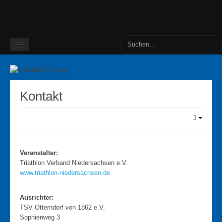
Home
Ausschreibung
Kontakt
Anmeldung
Bilder
Bilder 2025 - Jörn von Hassel
Veranstalter:
Bilder 2025 - Lars Graulo
Triathlon Verband Niedersachsen e.V.
www.triathlon-niedersachsen.de
Bilder 2025 - TSV Otterndorf
Bilder 2024
Ausrichter:
Service
TSV Otterndorf von 1862 e.V.
Sophienweg 3