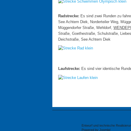
Radstrecke:
Es sind zwei Runden zu fahre
See Achtern Diek, Norderteiler Weg, Müg
Müggendorfer Straße, Wehldorf,
WENDEP
Straße, Goethestraße, Schulstraße, Liebes
Deichstraße, See Achtern Diek
Laufstrecke:
Es sind vier identische Runde
Entwurf und technische Realisier
Powered by Joomla!