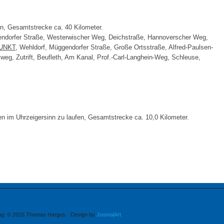
n, Gesamtstrecke ca. 40 Kilometer.
gendorfer Straße, Westerwischer Weg, Deichstraße, Hannoverscher Weg,
UNKT
, Wehldorf, Müggendorfer Straße, Große Ortsstraße, Alfred-Paulsen-
weg, Zutrift, Beufleth, Am Kanal, Prof.-Carl-Langhein-Weg, Schleuse,
n im Uhrzeigersinn zu laufen, Gesamtstrecke ca. 10,0 Kilometer.
ung: © 2015 Thomas Hargus · Design by
JoomalArt