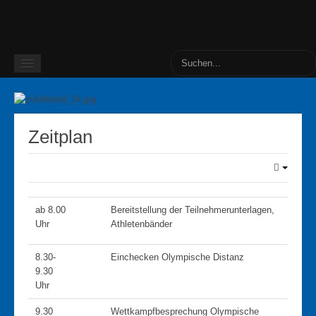
Home
Ausschreibung
Zeitplan
Anmeldung
Bilder
Bilder 2025 - Jörn von Hassel
ab 8.00
Bereitstellung der Teilnehmerunterlagen,
Uhr
Athletenbänder
Bilder 2025 - Lars Graulo
Bilder 2025 - TSV Otterndorf
8.30-
Einchecken Olympische Distanz
Bilder 2024
9.30
Uhr
Service
9.30
Wettkampfbesprechung Olympische