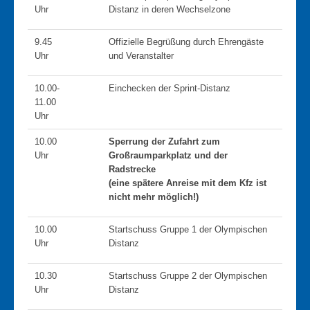
Weitere Hinweise
Uhr
Distanz in deren Wechselzone
Anreise
9.45
Offizielle Begrüßung durch Ehrengäste
Unterkunft
Uhr
und Veranstalter
Strecke Sprintdistanz
10.00-
Einchecken der Sprint-Distanz
Strecke Olympische Distanz
11.00
Zeitplan
Uhr
Video Radstrecke
10.00
Sperrung der Zufahrt zum
Uhr
Großraumparkplatz und der
Ergebnisse
Radstrecke
Ergebnisliste 2025
(eine spätere Anreise mit dem Kfz ist
nicht mehr möglich!)
Ergebnisliste 2024
Ergebnisliste 2023
10.00
Startschuss Gruppe 1 der Olympischen
Uhr
Distanz
Ergebnisliste 2022
Ergebnisliste 2018
10.30
Startschuss Gruppe 2 der Olympischen
Ergebnisliste 2019
Uhr
Distanz
Ergebnisliste 2017